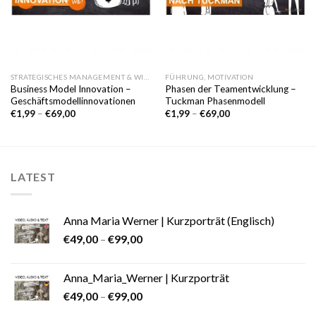
STRATEGISCHES MANAGEMENT & WIRTSCHAFT
FÜHRUNG, MOTIVATION
Business Model Innovation –
Phasen der Teamentwicklung –
Geschäftsmodellinnovationen
Tuckman Phasenmodell
€
1,99
–
€
69,00
€
1,99
–
€
69,00
LATEST
Anna Maria Werner | Kurzporträt (Englisch)
€
49,00
–
€
99,00
Anna_Maria_Werner | Kurzporträt
€
49,00
–
€
99,00