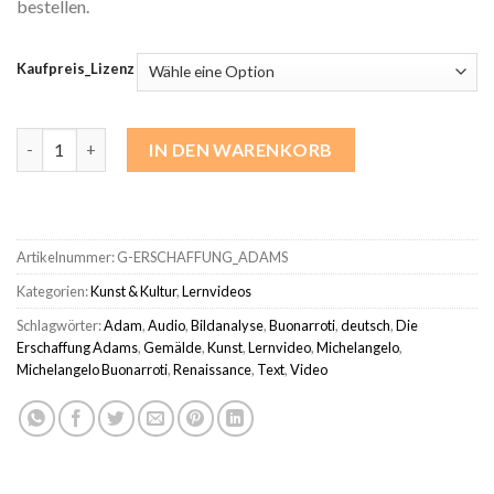
bestellen.
Kaufpreis_Lizenz
Die Erschaffung Adams – Michelangelo Buonarroti | Bildanalys
IN DEN WARENKORB
Artikelnummer:
G-ERSCHAFFUNG_ADAMS
Kategorien:
Kunst & Kultur
,
Lernvideos
Schlagwörter:
Adam
,
Audio
,
Bildanalyse
,
Buonarroti
,
deutsch
,
Die
Erschaffung Adams
,
Gemälde
,
Kunst
,
Lernvideo
,
Michelangelo
,
Michelangelo Buonarroti
,
Renaissance
,
Text
,
Video