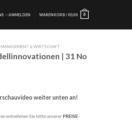
0
NS
ANMELDEN
WARENKORB /
€
0,00
S MANAGEMENT & WIRTSCHAFT
ellinnovationen | 31 No
orschauvideo weiter unten an!
zen entnehmen Sie bitte unserer
PREISE
-