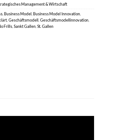
trategisches Management & Wirtschaft
ss
,
Business Model
,
Business Model Innovation
,
klärt
,
Geschäftsmodell
,
Geschäftsmodellinnovation
,
o Frills
,
Sankt Gallen
,
St. Gallen