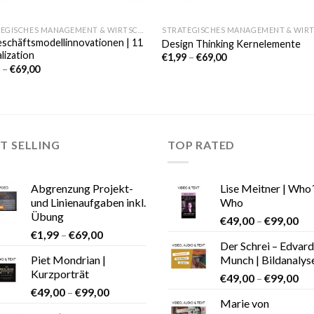
STRATEGISCHES MANAGEMENT & WIRTSCHAFT
schäftsmodellinnovationen | 11
Design Thinking Kernelemente
alization
€
1,99
–
€
69,00
9
–
€
69,00
T SELLING
TOP RATED
Abgrenzung Projekt-
Lise Meitner | Who
und Linienaufgaben inkl.
Who
Übung
€
49,00
–
€
99,00
€
1,99
–
€
69,00
Der Schrei – Edvard
Piet Mondrian |
Munch | Bildanalys
Kurzporträt
€
49,00
–
€
99,00
€
49,00
–
€
99,00
Marie von