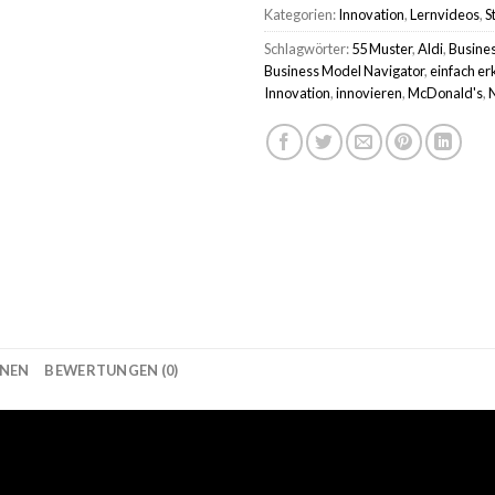
Kategorien:
Innovation
,
Lernvideos
,
S
Schlagwörter:
55 Muster
,
Aldi
,
Busine
Business Model Navigator
,
einfach er
Innovation
,
innovieren
,
McDonald's
,
N
ONEN
BEWERTUNGEN (0)