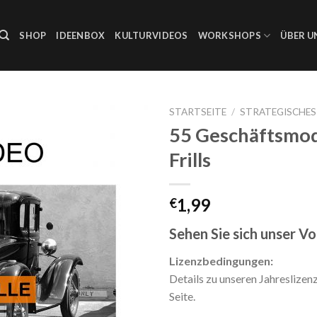
SHOP
IDEENBOX
KULTURVIDEOS
WORKSHOPS
ÜBER U
STARTSEITE
/
STRATEGISCHE
55 Geschäftsmod
Auf die
Frills
Wunschliste
1,99
€
Sehen Sie sich unser V
Lizenzbedingungen:
Details zu unseren Jahreslizen
Seite.