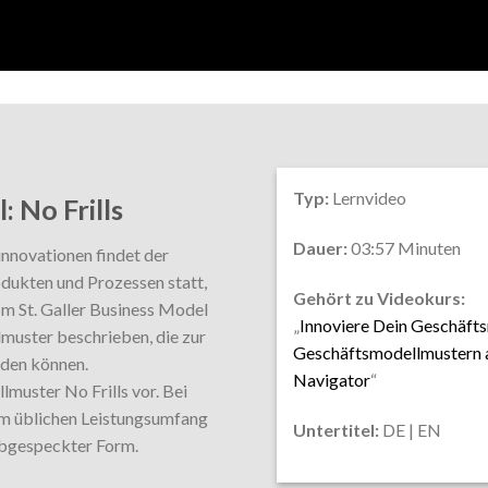
Typ:
Lernvideo
 No Frills
Dauer:
03:57 Minuten
innovationen findet der
dukten und Prozessen statt,
Gehört zu Videokurs:
m St. Galler Business Model
„
Innoviere Dein Geschäfts
uster beschrieben, die zur
Geschäftsmodellmustern a
rden können.
Navigator
“
muster No Frills vor. Bei
im üblichen Leistungsumfang
Untertitel:
DE | EN
abgespeckter Form.