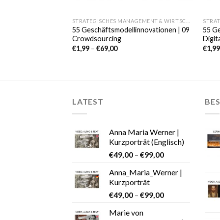
STRATEGISCHES MANAGEMENT & WIRTSCHAFT
55 Geschäftsmodellinnovationen | 09
55 Ge
Crowdsourcing
Digit
€
1,99
–
€
69,00
€
1,9
LATEST
BES
Anna Maria Werner |
Kurzporträt (Englisch)
€
49,00
–
€
99,00
Anna_Maria_Werner |
Kurzporträt
€
49,00
–
€
99,00
Marie von