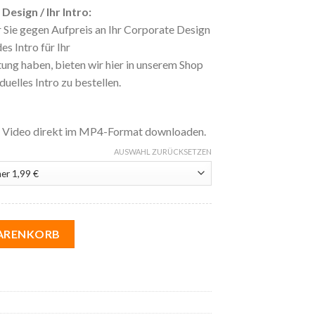
esign / Ihr Intro:
 Sie gegen Aufpreis an Ihr Corporate Design
s Intro für Ihr
ng haben, bieten wir hier in unserem Shop
duelles Intro zu bestellen.
s Video direkt im MP4-Format downloaden.
AUSWAHL ZURÜCKSETZEN
n | 31 No Frills Menge
WARENKORB