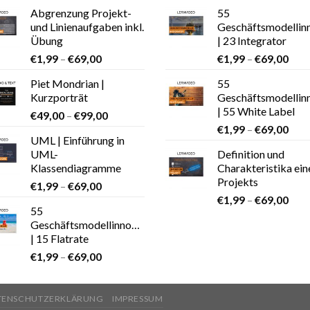
Abgrenzung Projekt-
55
und Linienaufgaben inkl.
Geschäftsmodellin
Übung
| 23 Integrator
€
1,99
–
€
69,00
€
1,99
–
€
69,00
Piet Mondrian |
55
Kurzporträt
Geschäftsmodellin
| 55 White Label
€
49,00
–
€
99,00
€
1,99
–
€
69,00
UML | Einführung in
UML-
Definition und
Klassendiagramme
Charakteristika ein
Projekts
€
1,99
–
€
69,00
€
1,99
–
€
69,00
55
Geschäftsmodellinnovationen
| 15 Flatrate
€
1,99
–
€
69,00
TENSCHUTZERKLÄRUNG
IMPRESSUM