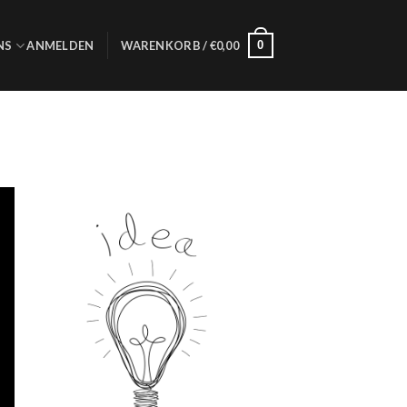
0
NS
ANMELDEN
WARENKORB /
€
0,00