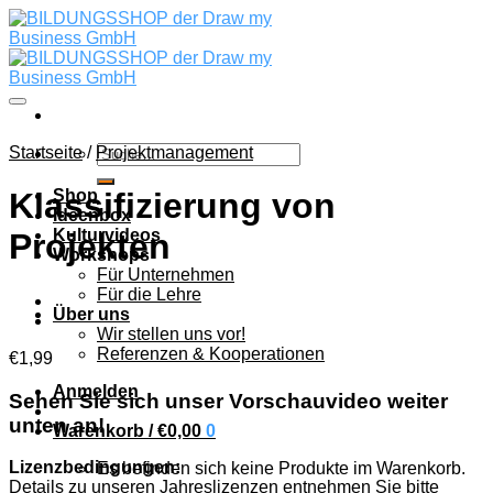
Skip
to
content
Auf die Wunschliste
Suche
Startseite
/
Projektmanagement
nach:
Shop
Klassifizierung von
Ideenbox
Kulturvideos
Projekten
Workshops
Für Unternehmen
Für die Lehre
Über uns
Wir stellen uns vor!
Referenzen & Kooperationen
€
1,99
Anmelden
Sehen Sie sich unser Vorschauvideo weiter
unten an!
Warenkorb /
€
0,00
0
Lizenzbedingungen:
Es befinden sich keine Produkte im Warenkorb.
Details zu unseren Jahreslizenzen entnehmen Sie bitte