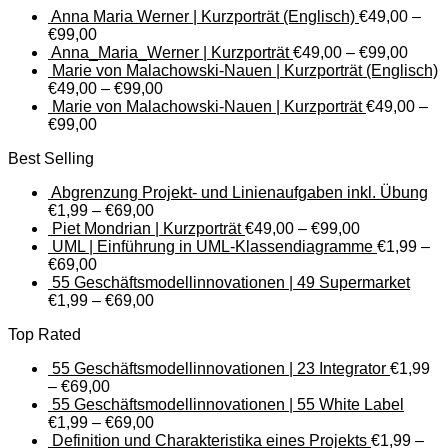
Anna Maria Werner | Kurzporträt (Englisch)
€
49,00
–
€
99,00
Anna_Maria_Werner | Kurzporträt
€
49,00
–
€
99,00
Marie von Malachowski-Nauen | Kurzporträt (Englisch)
€
49,00
–
€
99,00
Marie von Malachowski-Nauen | Kurzporträt
€
49,00
–
€
99,00
Best Selling
Abgrenzung Projekt- und Linienaufgaben inkl. Übung
€
1,99
–
€
69,00
Piet Mondrian | Kurzporträt
€
49,00
–
€
99,00
UML | Einführung in UML-Klassendiagramme
€
1,99
–
€
69,00
55 Geschäftsmodellinnovationen | 49 Supermarket
€
1,99
–
€
69,00
Top Rated
55 Geschäftsmodellinnovationen | 23 Integrator
€
1,99
–
€
69,00
55 Geschäftsmodellinnovationen | 55 White Label
€
1,99
–
€
69,00
Definition und Charakteristika eines Projekts
€
1,99
–