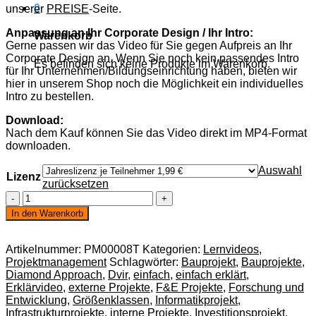
0
unserer
PREISE
-Seite.
Anpassung an Ihr Corporate Design / Ihr Intro:
Warenkorb
Gerne passen wir das Video für Sie gegen Aufpreis an Ihr
Corporate Design an. Wenn Sie noch kein passendes Intro
Es befinden sich keine Produkte im Warenkorb.
für Ihr Unternehmen/Bildungseinrichtung haben, bieten wir
hier in unserem Shop noch die Möglichkeit ein individuelles
Intro zu bestellen.
Download:
Nach dem Kauf können Sie das Video direkt im MP4-Format
downloaden.
Auswahl
Lizenz
zurücksetzen
Klassifizierung
von
In den Warenkorb
Projekten
Menge
Artikelnummer:
PM00008T
Kategorien:
Lernvideos
,
Projektmanagement
Schlagwörter:
Bauprojekt
,
Bauprojekte
,
Diamond Approach
,
Dvir
,
einfach
,
einfach erklärt
,
Erklärvideo
,
externe Projekte
,
F&E Projekte
,
Forschung und
Entwicklung
,
Größenklassen
,
Informatikprojekt
,
Infrastrukturprojekte
,
interne Projekte
,
Investitionsprojekt
,