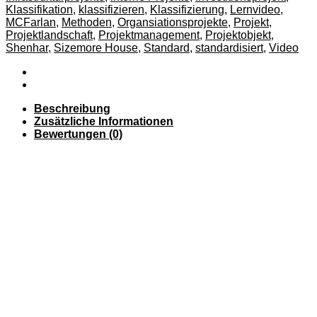
Klassifikation
,
klassifizieren
,
Klassifizierung
,
Lernvideo
,
MCFarlan
,
Methoden
,
Organsiationsprojekte
,
Projekt
,
Projektlandschaft
,
Projektmanagement
,
Projektobjekt
,
Shenhar
,
Sizemore House
,
Standard
,
standardisiert
,
Video
Beschreibung
Zusätzliche Informationen
Bewertungen (0)