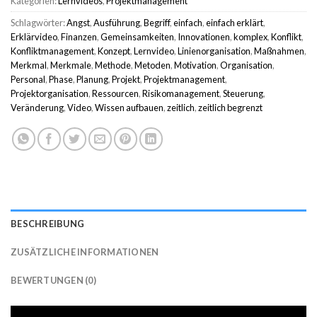
Kategorien:
Lernvideos
,
Projektmanagement
Schlagwörter:
Angst
,
Ausführung
,
Begriff
,
einfach
,
einfach erklärt
,
Erklärvideo
,
Finanzen
,
Gemeinsamkeiten
,
Innovationen
,
komplex
,
Konflikt
,
Konfliktmanagement
,
Konzept
,
Lernvideo
,
Linienorganisation
,
Maßnahmen
,
Merkmal
,
Merkmale
,
Methode
,
Metoden
,
Motivation
,
Organisation
,
Personal
,
Phase
,
Planung
,
Projekt
,
Projektmanagement
,
Projektorganisation
,
Ressourcen
,
Risikomanagement
,
Steuerung
,
Veränderung
,
Video
,
Wissen aufbauen
,
zeitlich
,
zeitlich begrenzt
BESCHREIBUNG
ZUSÄTZLICHE INFORMATIONEN
BEWERTUNGEN (0)