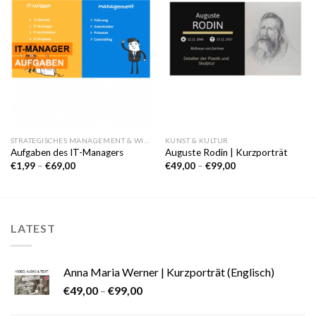
Wunschliste
Wunschliste
STRATEGISCHES MANAGEMENT & WIRTSCHAFT
KUNST & KULTUR
Aufgaben des IT-Managers
Auguste Rodin | Kurzporträt
€
1,99
–
€
69,00
€
49,00
–
€
99,00
LATEST
Anna Maria Werner | Kurzporträt (Englisch)
€
49,00
–
€
99,00