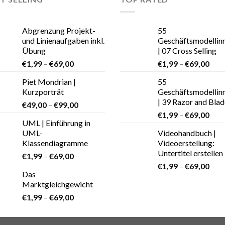
Abgrenzung Projekt-
55
und Linienaufgaben inkl.
Geschäftsmodellin
Übung
| 07 Cross Selling
€
1,99
–
€
69,00
€
1,99
–
€
69,00
Piet Mondrian |
55
Kurzporträt
Geschäftsmodellin
| 39 Razor and Blad
€
49,00
–
€
99,00
€
1,99
–
€
69,00
UML | Einführung in
UML-
Videohandbuch |
Klassendiagramme
Videoerstellung:
Untertitel erstellen
€
1,99
–
€
69,00
€
1,99
–
€
69,00
Das
Marktgleichgewicht
€
1,99
–
€
69,00