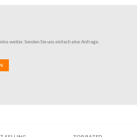
los weiter. Senden Sie uns einfach eine Anfrage.
N
T SELLING
TOP RATED