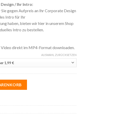
esign / Ihr Intro:
 Sie gegen Aufpreis an Ihr Corporate Design
s Intro für Ihr
ng haben, bieten wir hier in unserem Shop
duelles Intro zu bestellen.
s Video direkt im MP4-Format downloaden.
AUSWAHL ZURÜCKSETZEN
nen | 13 E-Commerce Menge
WARENKORB