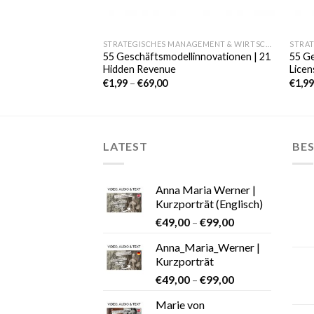
STRATEGISCHES MANAGEMENT & WIRTSCHAFT
55 Geschäftsmodellinnovationen | 21
55 Ge
Hidden Revenue
Licen
€
1,99
–
€
69,00
€
1,9
LATEST
BES
Anna Maria Werner |
Kurzporträt (Englisch)
€
49,00
–
€
99,00
Anna_Maria_Werner |
Kurzporträt
€
49,00
–
€
99,00
Marie von