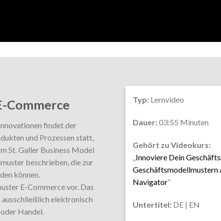
Typ:
Lernvideo
 E-Commerce
Dauer:
03:55 Minuten
innovationen findet der
dukten und Prozessen statt,
Gehört zu Videokurs:
m St. Galler Business Model
„
Innoviere Dein Geschäfts
uster beschrieben, die zur
Geschäftsmodellmustern a
rden können.
Navigator
“
muster E-Commerce vor. Das
 ausschließlich elektronisch
Untertitel:
DE | EN
 oder Handel.