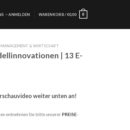
0
NS
ANMELDEN
WARENKORB /
€
0,00
S MANAGEMENT & WIRTSCHAFT
llinnovationen | 13 E-
orschauvideo weiter unten an!
zen entnehmen Sie bitte unserer
PREISE
-