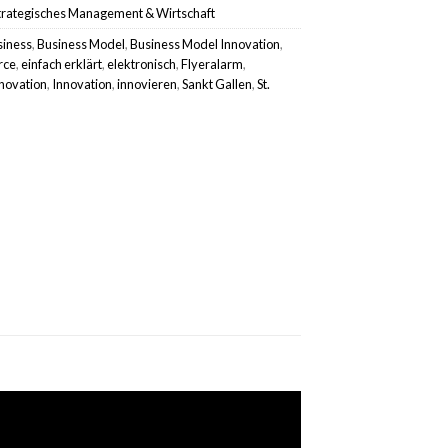
trategisches Management & Wirtschaft
siness
,
Business Model
,
Business Model Innovation
,
rce
,
einfach erklärt
,
elektronisch
,
Flyeralarm
,
novation
,
Innovation
,
innovieren
,
Sankt Gallen
,
St.