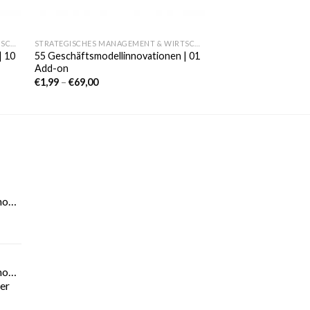
STRATEGISCHES MANAGEMENT & WIRTSCHAFT
STRATEGISCHES MANAGEMENT & WIRTSCHAFT
| 10
55 Geschäftsmodellinnovationen | 01
Add-on
€
1,99
–
€
69,00
novationen
novationen
der