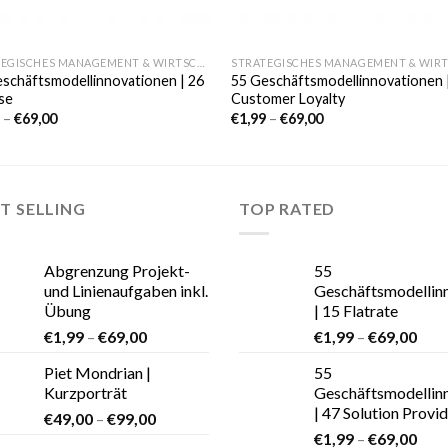
STRATEGISCHES MANAGEMENT & WIRTSCHAFT
schäftsmodellinnovationen | 26
55 Geschäftsmodellinnovationen 
se
Customer Loyalty
9
–
€
69,00
€
1,99
–
€
69,00
T SELLING
TOP RATED
Abgrenzung Projekt-
55
und Linienaufgaben inkl.
Geschäftsmodellin
Übung
| 15 Flatrate
€
1,99
–
€
69,00
€
1,99
–
€
69,00
Piet Mondrian |
55
Kurzporträt
Geschäftsmodellin
| 47 Solution Provi
€
49,00
–
€
99,00
€
1,99
–
€
69,00