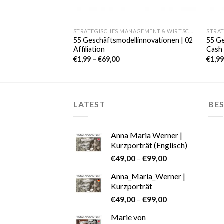
STRATEGISCHES MANAGEMENT & WIRTSCHAFT
55 Geschäftsmodellinnovationen | 02
55 Ge
Affiliation
Cash
€
1,99
–
€
69,00
€
1,9
LATEST
BES
Anna Maria Werner |
Kurzporträt (Englisch)
€
49,00
–
€
99,00
Anna_Maria_Werner |
Kurzporträt
€
49,00
–
€
99,00
Marie von