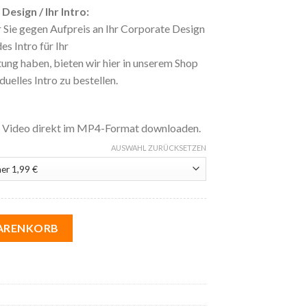
esign / Ihr Intro:
 Sie gegen Aufpreis an Ihr Corporate Design
s Intro für Ihr
ng haben, bieten wir hier in unserem Shop
duelles Intro zu bestellen.
s Video direkt im MP4-Format downloaden.
AUSWAHL ZURÜCKSETZEN
n | 12 Direct Selling Menge
WARENKORB