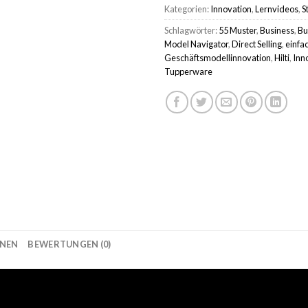
Kategorien:
Innovation
,
Lernvideos
,
S
Schlagwörter:
55 Muster
,
Business
,
Bu
Model Navigator
,
Direct Selling
,
einfac
Geschäftsmodellinnovation
,
Hilti
,
Inn
Tupperware
ONEN
BEWERTUNGEN (0)