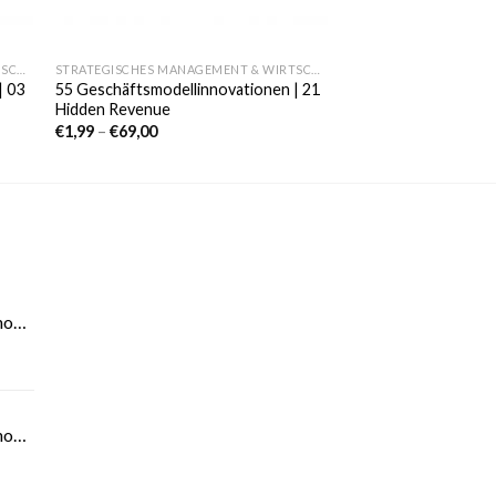
STRATEGISCHES MANAGEMENT & WIRTSCHAFT
STRATEGISCHES MANAGEMENT & WIRTSCHAFT
| 03
55 Geschäftsmodellinnovationen | 21
Hidden Revenue
€
1,99
–
€
69,00
novationen
novationen