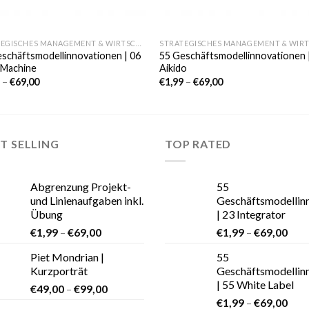
STRATEGISCHES MANAGEMENT & WIRTSCHAFT
schäftsmodellinnovationen | 06
55 Geschäftsmodellinnovationen 
 Machine
Aikido
9
–
€
69,00
€
1,99
–
€
69,00
T SELLING
TOP RATED
Abgrenzung Projekt-
55
und Linienaufgaben inkl.
Geschäftsmodellin
Übung
| 23 Integrator
€
1,99
–
€
69,00
€
1,99
–
€
69,00
Piet Mondrian |
55
Kurzporträt
Geschäftsmodellin
| 55 White Label
€
49,00
–
€
99,00
€
1,99
–
€
69,00