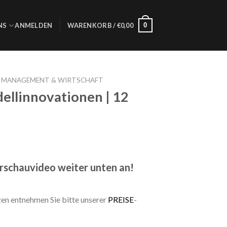
0
NS
ANMELDEN
WARENKORB /
€
0,00
S MANAGEMENT & WIRTSCHAFT
ellinnovationen | 12
orschauvideo weiter unten an!
zen entnehmen Sie bitte unserer
PREISE
-