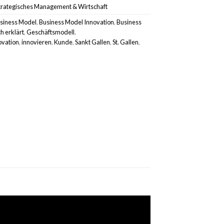
trategisches Management & Wirtschaft
siness Model
,
Business Model Innovation
,
Business
h erklärt
,
Geschäftsmodell
,
ovation
,
innovieren
,
Kunde
,
Sankt Gallen
,
St. Gallen
,