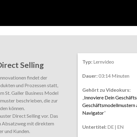
Typ:
Lernvideo
irect Selling
Dauer:
03:14 Minuten
innovationen findet der
dukten und Prozessen statt,
Gehört zu Videokurs:
m St. Galler Business Model
„
Innoviere Dein Geschäfts
uster beschrieben, die zur
Geschäftsmodellmustern a
rden können.
Navigator
“
ster Direct Selling vor. Das
en Absatzweg mit direktem
Untertitel:
DE | EN
er und Kunden.