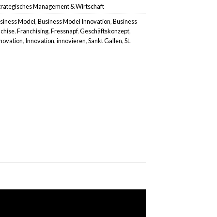
trategisches Management & Wirtschaft
siness Model
,
Business Model Innovation
,
Business
chise
,
Franchising
,
Fressnapf
,
Geschäftskonzept
,
novation
,
Innovation
,
innovieren
,
Sankt Gallen
,
St.