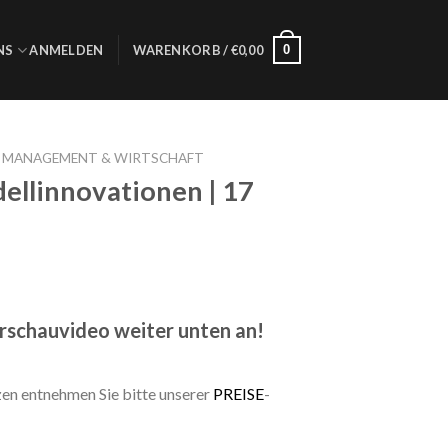
0
NS
ANMELDEN
WARENKORB /
€
0,00
S MANAGEMENT & WIRTSCHAFT
ellinnovationen | 17
orschauvideo weiter unten an!
zen entnehmen Sie bitte unserer
PREISE
-