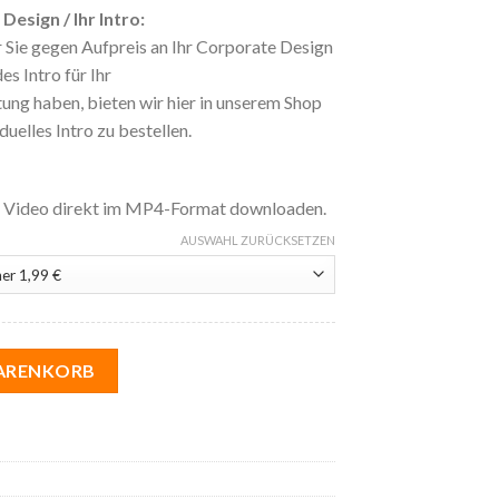
esign / Ihr Intro:
 Sie gegen Aufpreis an Ihr Corporate Design
s Intro für Ihr
ng haben, bieten wir hier in unserem Shop
duelles Intro zu bestellen.
s Video direkt im MP4-Format downloaden.
AUSWAHL ZURÜCKSETZEN
en | 17 Franchising Menge
WARENKORB