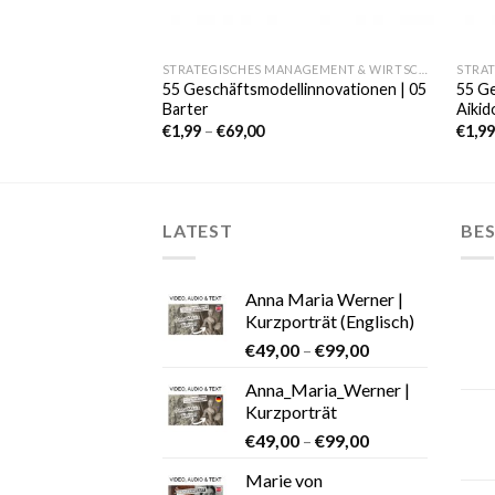
STRATEGISCHES MANAGEMENT & WIRTSCHAFT
55 Geschäftsmodellinnovationen | 05
55 Ge
Barter
Aikid
€
1,99
–
€
69,00
€
1,9
LATEST
BES
Anna Maria Werner |
Kurzporträt (Englisch)
€
49,00
–
€
99,00
Anna_Maria_Werner |
Kurzporträt
€
49,00
–
€
99,00
Marie von