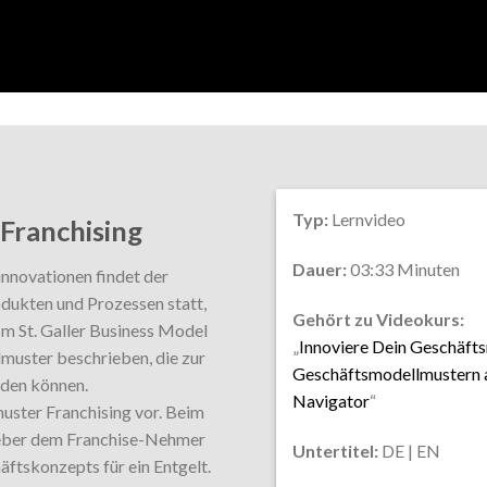
Typ:
Lernvideo
Franchising
Dauer:
03:33 Minuten
innovationen findet der
dukten und Prozessen statt,
Gehört zu Videokurs:
m St. Galler Business Model
„
Innoviere Dein Geschäfts
uster beschrieben, die zur
Geschäftsmodellmustern a
rden können.
Navigator
“
uster Franchising vor. Beim
Geber dem Franchise-Nehmer
Untertitel:
DE | EN
ftskonzepts für ein Entgelt.