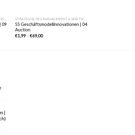
STRATEGISCHES MANAGEMENT & WIRTSCHAFT
STRATEGISCHES MANAGEMENT & WIRTSCHAFT
| 09
55 Geschäftsmodellinnovationen | 04
Auction
€
1,99
–
€
69,00
e
n |
ch)