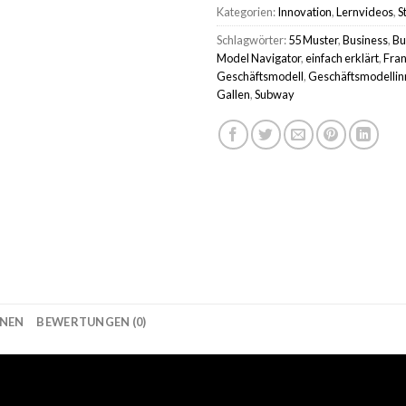
Kategorien:
Innovation
,
Lernvideos
,
S
Schlagwörter:
55 Muster
,
Business
,
Bu
Model Navigator
,
einfach erklärt
,
Fran
Geschäftsmodell
,
Geschäftsmodellin
Gallen
,
Subway
ONEN
BEWERTUNGEN (0)