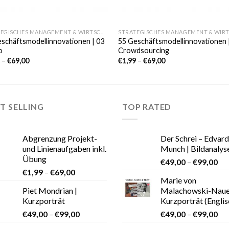
STRATEGISCHES MANAGEMENT & WIRTSCHAFT
schäftsmodellinnovationen | 03
55 Geschäftsmodellinnovationen 
o
Crowdsourcing
9
–
€
69,00
€
1,99
–
€
69,00
T SELLING
TOP RATED
Abgrenzung Projekt-
Der Schrei – Edvard
und Linienaufgaben inkl.
Munch | Bildanalys
Übung
€
49,00
–
€
99,00
€
1,99
–
€
69,00
Marie von
Piet Mondrian |
Malachowski-Naue
Kurzporträt
Kurzporträt (Englis
€
49,00
–
€
99,00
€
49,00
–
€
99,00