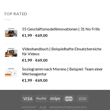
TOP RATED
55 Geschäftsmodellinnovationen | 31 No Frills
€
1,99
–
€
69,00
Videohandbuch | Beispielhafte Einsatzbereiche
für Videos
€
1,99
–
€
69,00
Soziogramm nach Moreno | Beispiel: Team einer
Werbeagentur
€
1,99
–
€
69,00
KONTAKT
AGB
WIDERRUFSBELEHRUNG