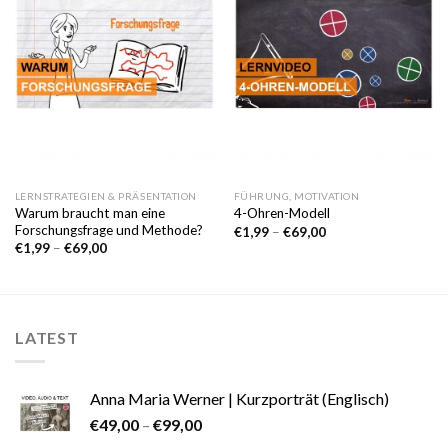
Wunschliste
Wunschliste
LERNSTRATEGIEN & PRÄSENTATION
FÜHRUNG, MOTIVATION
Warum braucht man eine
4-Ohren-Modell
Forschungsfrage und Methode?
€
1,99
–
€
69,00
€
1,99
–
€
69,00
LATEST
Anna Maria Werner | Kurzporträt (Englisch)
€
49,00
–
€
99,00