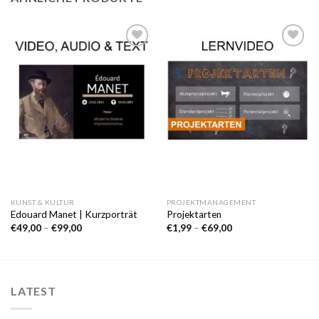
Auf die
Auf die
Wunschliste
Wunschliste
KUNST & KULTUR
PROJEKTMANAGEMENT
Edouard Manet | Kurzporträt
Projektarten
€
49,00
–
€
99,00
€
1,99
–
€
69,00
LATEST