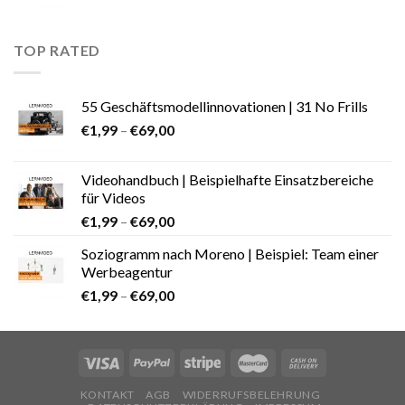
TOP RATED
55 Geschäftsmodellinnovationen | 31 No Frills
€
1,99
–
€
69,00
Videohandbuch | Beispielhafte Einsatzbereiche
für Videos
€
1,99
–
€
69,00
Soziogramm nach Moreno | Beispiel: Team einer
Werbeagentur
€
1,99
–
€
69,00
KONTAKT
AGB
WIDERRUFSBELEHRUNG