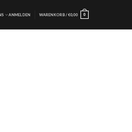
0
NS
ANMELDEN
WARENKORB /
€
0,00