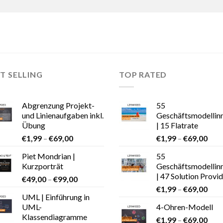
T SELLING
TOP RATED
Abgrenzung Projekt-
55
und Linienaufgaben inkl.
Geschäftsmodellin
Übung
| 15 Flatrate
€
1,99
–
€
69,00
€
1,99
–
€
69,00
Piet Mondrian |
55
Kurzporträt
Geschäftsmodellin
| 47 Solution Provi
€
49,00
–
€
99,00
€
1,99
–
€
69,00
UML | Einführung in
UML-
4-Ohren-Modell
Klassendiagramme
€
1,99
–
€
69,00