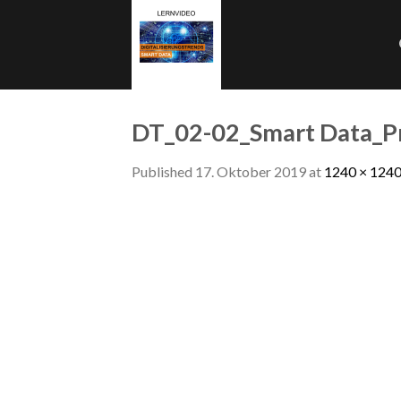
Skip
to
content
DT_02-02_Smart Data_P
Published
17. Oktober 2019
at
1240 × 124