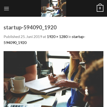
Skip
0
to
content
startup-594090_1920
Published
25. Juni 2019
at
1920 × 1280
in
startup-
594090_1920