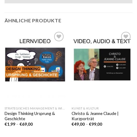
ÄHNLICHE PRODUKTE
Auf die
Auf die
Wunschliste
Wunschliste
STRATEGISCHES MANAGEMENT & WIRTSCHAFT
KUNST & KULTUR
Design Thinking Ursprung &
Christo & Jeanne Claude |
Geschichte
Kurzporträt
€
1,99
–
€
69,00
€
49,00
–
€
99,00