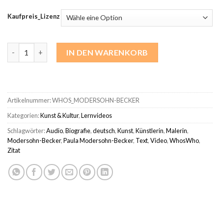
Kaufpreis_Lizenz
Paula Modersohn-Becker | Who´s Who Menge
IN DEN WARENKORB
Artikelnummer:
WHOS_MODERSOHN-BECKER
Kategorien:
Kunst & Kultur
,
Lernvideos
Schlagwörter:
Audio
,
Biografie
,
deutsch
,
Kunst
,
Künstlerin
,
Malerin
,
Modersohn-Becker
,
Paula Modersohn-Becker
,
Text
,
Video
,
WhosWho
,
Zitat