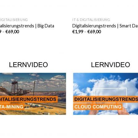
DIGITALISIERUNG
IT & DIGITALISIERUNG
talisierungstrends | Big Data
Digitalisierungstrends | Smart Da
9
–
€
69,00
€
1,99
–
€
69,00
Auf die
Auf di
Wunschliste
Wunschl