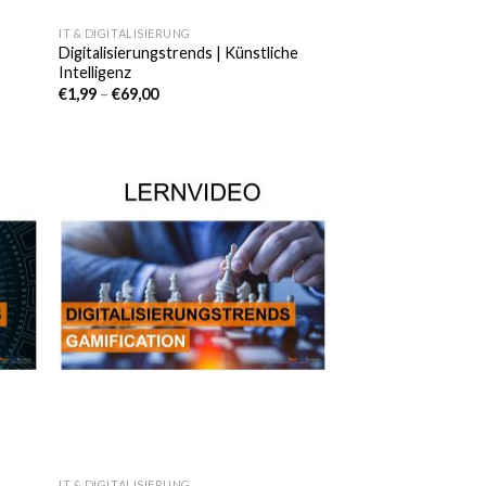
IT & DIGITALISIERUNG
Digitalisierungstrends | Künstliche
Intelligenz
€
1,99
–
€
69,00
e
Auf die
iste
Wunschliste
IT & DIGITALISIERUNG