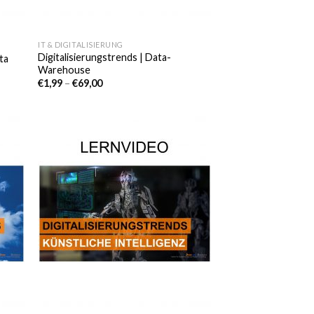
IT & DIGITALISIERUNG
Digitalisierungstrends | Data-
ta
Warehouse
€
1,99
–
€
69,00
e
Auf die
iste
Wunschliste