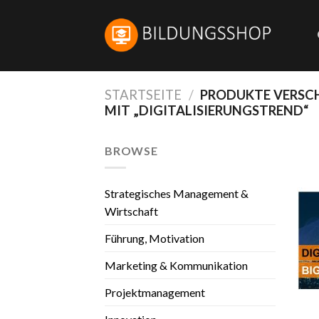
Skip
to
content
STARTSEITE
/
PRODUKTE VERS
MIT „DIGITALISIERUNGSTREND“
BROWSE
Strategisches Management &
Wirtschaft
Führung, Motivation
Marketing & Kommunikation
Projektmanagement