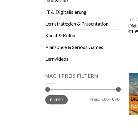
Innovation
IT & Digitalisierung
IT & 
Lernstrategien & Präsentation
Digi
€
1,9
Kunst & Kultur
Planspiele & Serious Games
Lernvideos
NACH PREIS FILTERN
Min.
Max.
Preis:
€0
—
€70
FILTER
Preis
Preis