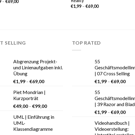
Reality
9
–
€
69,00
€
1,99
–
€
69,00
T SELLING
TOP RATED
Abgrenzung Projekt-
55
und Linienaufgaben inkl.
Geschäftsmodellin
Übung
| 07 Cross Selling
€
1,99
–
€
69,00
€
1,99
–
€
69,00
Piet Mondrian |
55
Kurzporträt
Geschäftsmodellin
| 39 Razor and Blad
€
49,00
–
€
99,00
€
1,99
–
€
69,00
UML | Einführung in
UML-
Videohandbuch |
Klassendiagramme
Videoerstellung:
Untertitel erstellen