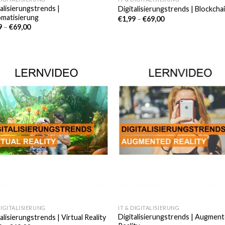
talisierungstrends |
Digitalisierungstrends | Blockcha
matisierung
€
1,99
–
€
69,00
9
–
€
69,00
Auf die
Auf di
Wunschliste
Wunschl
DIGITALISIERUNG
IT & DIGITALISIERUNG
Digitalisierungstrends | Augmen
alisierungstrends | Virtual Reality