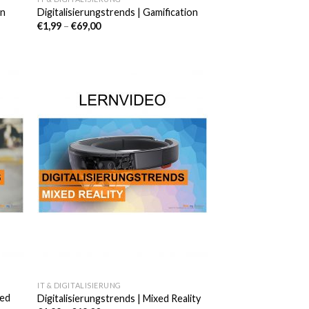
in
Digitalisierungstrends | Gamification
€
1,99
–
€
69,00
e
Auf die
iste
Wunschliste
IT & DIGITALISIERUNG
ted
Digitalisierungstrends | Mixed Reality