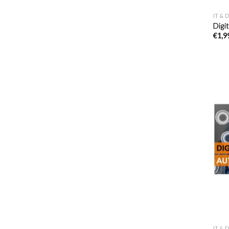
IT & 
Digi
€
1,9
IT & 