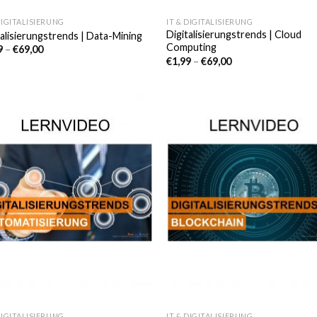
DIGITALISIERUNG
IT & DIGITALISIERUNG
Digitalisierungstrends | Cloud
talisierungstrends | Data-Mining
Computing
9
–
€
69,00
€
1,99
–
€
69,00
Auf die
Auf di
Wunschliste
Wunschl
DIGITALISIERUNG
IT & DIGITALISIERUNG