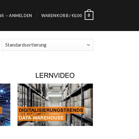
0
NS
ANMELDEN
WARENKORB /
€
0,00
e
Auf die
iste
Wunschliste