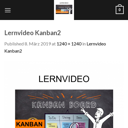
Skip
0
to
content
Lernvideo Kanban2
Published
8. März 2019
at
1240 × 1240
in
Lernvideo
Kanban2