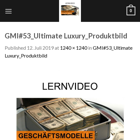
Skip
0
to
content
GMI#53_Ultimate Luxury_Produktbild
Published
12. Juli 2019
at
1240 × 1240
in
GMI#53_Ultimate
Luxury_Produktbild