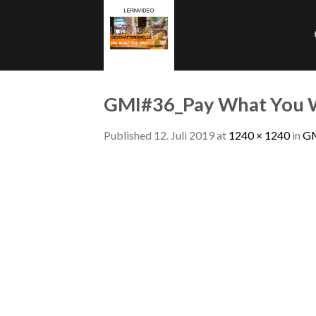
Skip
to
content
GMI#36_Pay What You 
Published
12. Juli 2019
at
1240 × 1240
in
GM