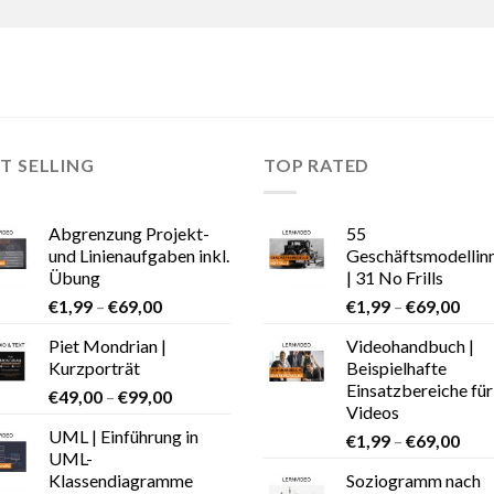
T SELLING
TOP RATED
Abgrenzung Projekt-
55
und Linienaufgaben inkl.
Geschäftsmodellin
Übung
| 31 No Frills
€
1,99
–
€
69,00
€
1,99
–
€
69,00
Piet Mondrian |
Videohandbuch |
Kurzporträt
Beispielhafte
Einsatzbereiche für
€
49,00
–
€
99,00
Videos
UML | Einführung in
€
1,99
–
€
69,00
UML-
Klassendiagramme
Soziogramm nach