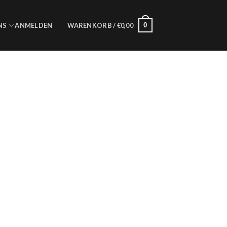
0
NS
ANMELDEN
WARENKORB /
€
0,00