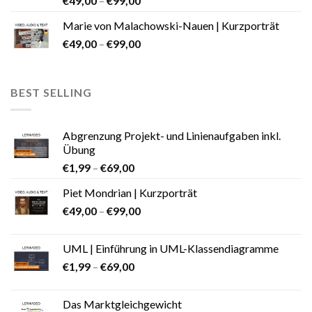
€
49,00
–
€
99,00
Marie von Malachowski-Nauen | Kurzporträt
€
49,00
–
€
99,00
BEST SELLING
Abgrenzung Projekt- und Linienaufgaben inkl.
Übung
€
1,99
–
€
69,00
Piet Mondrian | Kurzporträt
€
49,00
–
€
99,00
UML | Einführung in UML-Klassendiagramme
€
1,99
–
€
69,00
Das Marktgleichgewicht