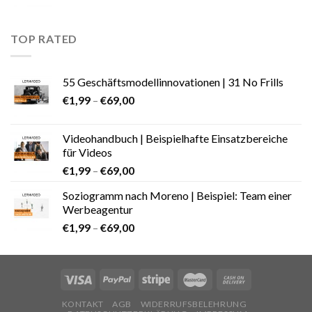
TOP RATED
55 Geschäftsmodellinnovationen | 31 No Frills
€
1,99
–
€
69,00
Videohandbuch | Beispielhafte Einsatzbereiche
für Videos
€
1,99
–
€
69,00
Soziogramm nach Moreno | Beispiel: Team einer
Werbeagentur
€
1,99
–
€
69,00
KONTAKT
AGB
WIDERRUFSBELEHRUNG