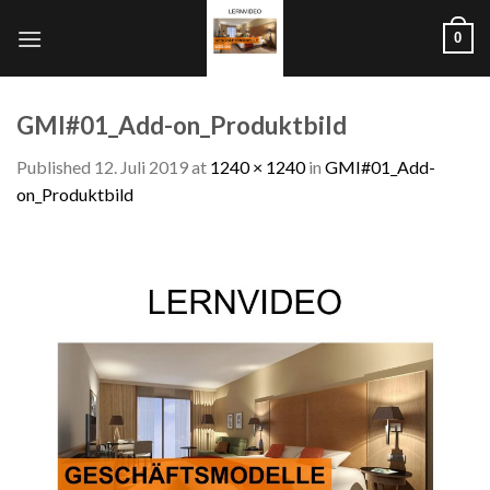
Skip
0
to
content
GMI#01_Add-on_Produktbild
Published
12. Juli 2019
at
1240 × 1240
in
GMI#01_Add-
on_Produktbild