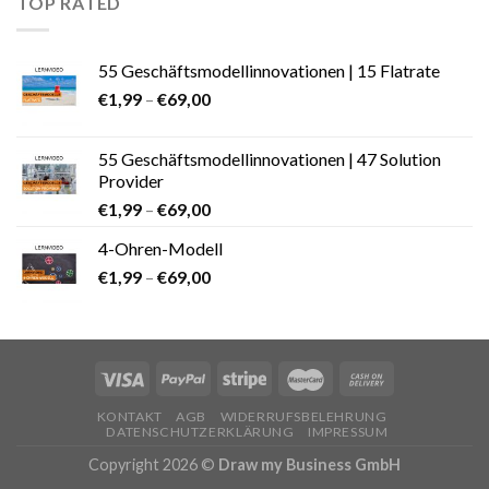
TOP RATED
55 Geschäftsmodellinnovationen | 15 Flatrate
€
1,99
–
€
69,00
55 Geschäftsmodellinnovationen | 47 Solution
Provider
€
1,99
–
€
69,00
4-Ohren-Modell
€
1,99
–
€
69,00
KONTAKT
AGB
WIDERRUFSBELEHRUNG
DATENSCHUTZERKLÄRUNG
IMPRESSUM
Copyright 2026 ©
Draw my Business GmbH