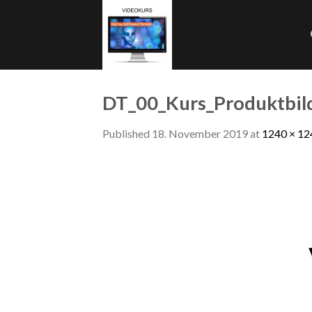
Skip
to
content
DT_00_Kurs_Produktbil
Published
18. November 2019
at
1240 × 12