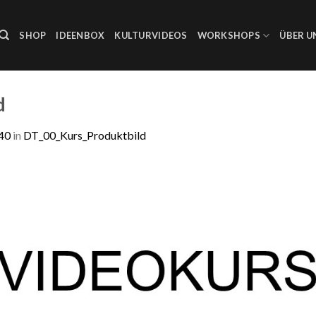
SHOP
IDEENBOX
KULTURVIDEOS
WORKSHOPS
ÜBER U
d
40
in
DT_00_Kurs_Produktbild