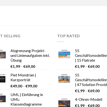
T SELLING
TOP RATED
Abgrenzung Projekt-
55
und Linienaufgaben inkl.
Geschäftsmodellin
Übung
| 15 Flatrate
€
1,99
–
€
69,00
€
1,99
–
€
69,00
Piet Mondrian |
55
Kurzporträt
Geschäftsmodellin
| 47 Solution Provi
€
49,00
–
€
99,00
€
1,99
–
€
69,00
UML | Einführung in
UML-
4-Ohren-Modell
Klassendiagramme
€
1,99
–
€
69,00