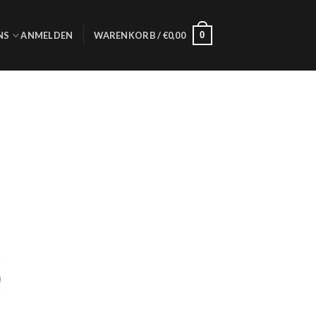
0
NS
ANMELDEN
WARENKORB /
€
0,00