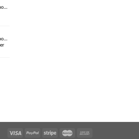
novationen
novationen
der