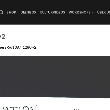
SHOP
IDEENBOX
KULTURVIDEOS
WORKSHOPS
ÜBER U
v2
ness-561387_1280 v2