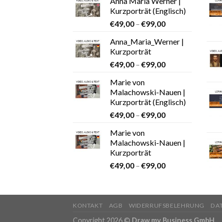
Anna Maria Werner |
Kurzporträt (Englisch)
€
49,00
–
€
99,00
Anna_Maria_Werner |
Kurzporträt
€
49,00
–
€
99,00
Marie von
Malachowski-Nauen |
Kurzporträt (Englisch)
€
49,00
–
€
99,00
Marie von
Malachowski-Nauen |
Kurzporträt
€
49,00
–
€
99,00
KONTAKT
AGB
WIDERRUFSBELEHRUNG
DA
Copyright 2026 ©
Draw my Business GmbH