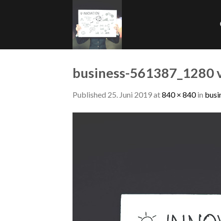
Skip
to
content
business-561387_1280 
Published
25. Juni 2019
at
840 × 840
in
busi