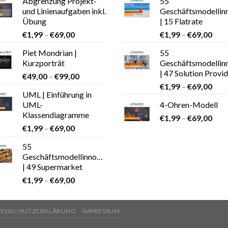
Abgrenzung Projekt-
55
und Linienaufgaben inkl.
Geschäftsmodellin
Übung
| 15 Flatrate
€
1,99
–
€
69,00
€
1,99
–
€
69,00
Piet Mondrian |
55
Kurzporträt
Geschäftsmodellin
| 47 Solution Provi
€
49,00
–
€
99,00
€
1,99
–
€
69,00
UML | Einführung in
UML-
4-Ohren-Modell
Klassendiagramme
€
1,99
–
€
69,00
€
1,99
–
€
69,00
55
Geschäftsmodellinnovationen
| 49 Supermarket
€
1,99
–
€
69,00
TENSCHUTZERKLÄRUNG
IMPRESSUM