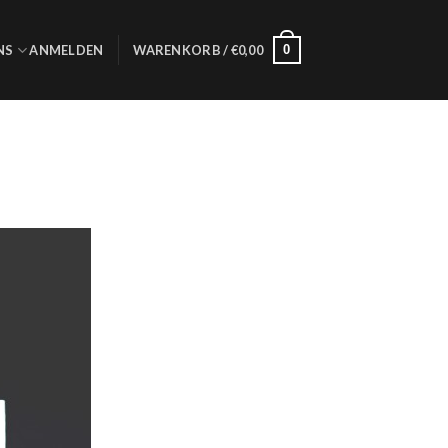
0
NS
ANMELDEN
WARENKORB /
€
0,00