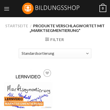
Skip
0
to
content
STARTSEITE
/
PRODUKTE VERSCHLAGWORTET MIT
„MARKTSEGMENTIERUNG“
FILTER
Auf die
Wunschliste