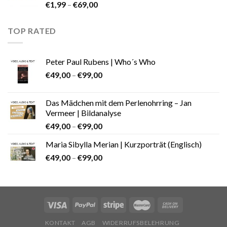
€
1,99
–
€
69,00
TOP RATED
Peter Paul Rubens | Who´s Who
€
49,00
–
€
99,00
Das Mädchen mit dem Perlenohrring – Jan
Vermeer | Bildanalyse
€
49,00
–
€
99,00
Maria Sibylla Merian | Kurzporträt (Englisch)
€
49,00
–
€
99,00
KONTAKT
AGB
WIDERRUFSBELEHRUNG