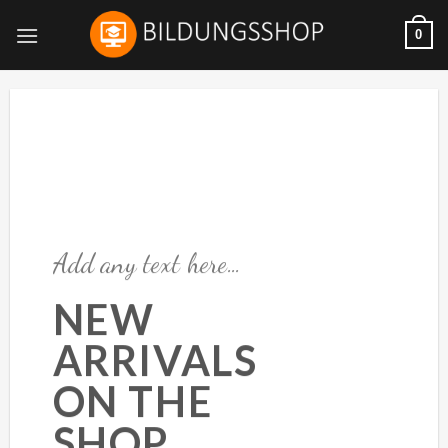
Skip
0
to
content
Add any text here…
NEW
ARRIVALS
ON THE
SHOP